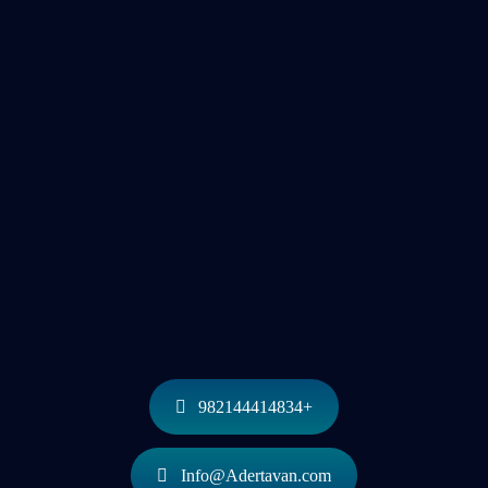
+982144414834
Info@Adertavan.com