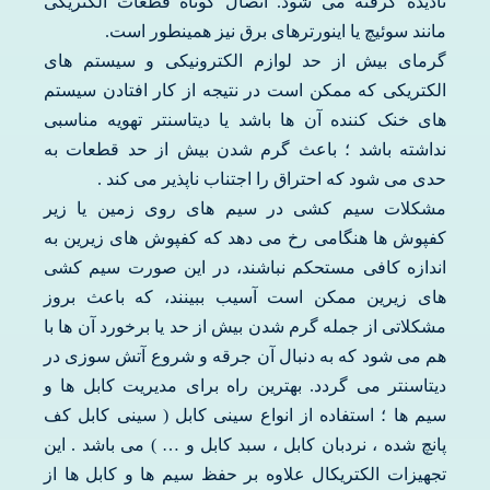
نادیده گرفته می شود. اتصال کوتاه قطعات الکتریکی
مانند سوئیچ یا اینورترهای برق نیز همینطور است.
گرمای بیش از حد لوازم الکترونیکی و سیستم های
الکتریکی که ممکن است در نتیجه از کار افتادن سیستم
های خنک کننده آن ها باشد یا دیتاسنتر تهویه مناسبی
نداشته باشد ؛ باعث گرم شدن بیش از حد قطعات به
حدی می شود که احتراق را اجتناب ناپذیر می کند .
مشکلات سیم کشی در سیم های روی زمین یا زیر
کفپوش ها هنگامی رخ می دهد که کفپوش های زیرین به
اندازه کافی مستحکم نباشند، در این صورت سیم کشی
های زیرین ممکن است آسیب ببینند، که باعث بروز
مشکلاتی از جمله گرم شدن بیش از حد یا برخورد آن ها با
هم می شود که به دنبال آن جرقه و شروع آتش سوزی در
دیتاسنتر می گردد. بهترین راه برای مدیریت کابل ها و
سیم ها ؛ استفاده از انواع سینی کابل ( سینی کابل کف
پانچ شده ، نردبان کابل ، سبد کابل و … ) می باشد . این
تجهیزات الکتریکال علاوه بر حفظ سیم ها و کابل ها از