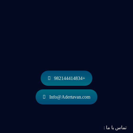
+982144414834
Info@Adertavan.com
تماس با ما :