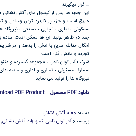
… قرار میگیرند.
این جعبه ها پس از کپسول های آتش نشانی دس
حریق است و جزء پر کاربرد ترین وسایل و تج
مسکونی ، اداری ، تجاری ، صنعتی ، نیروگاه ها 
چند در ظاهر تولید آن ها ممکن است ساده به
امکان مقابله سریع با آتش را بدهد و در شرایط
تجربه و دانش فنی است.
شرکت آدر توان نامی ، مجموعه گسترده و متنو
مصارف مسکونی ، تجاری و اداری و جعبه های ص
نیروگاه ها را تولید می نماید .
دانلود PDF محصول – Download PDF Product
دسته:
جعبه آتش نشانی
برچسب:
آدر توان نامی
,
تجهیزات آتش نشانی
,