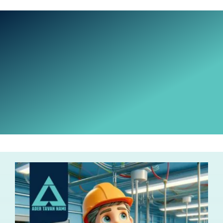
Ski
t
conten