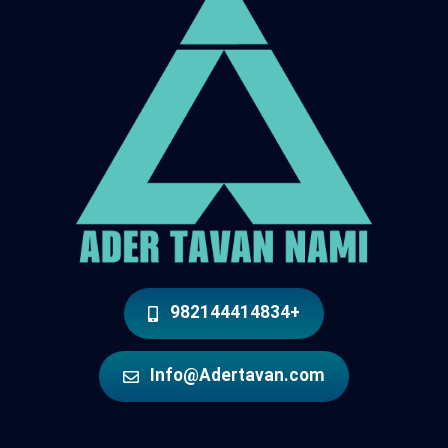
+982144414834
Info@Adertavan.com