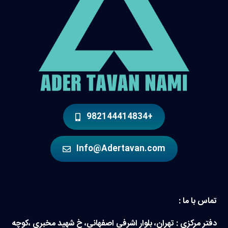
+982144414834
Info@Adertavan.com
تماس با ما :
دفتر مرکزی : تهران، بلوار اشرفی اصفهانی، خ شهید مخبری ،کوچه