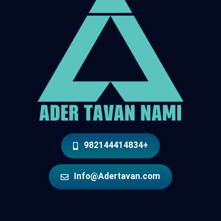
+982144414834
Info@Adertavan.com