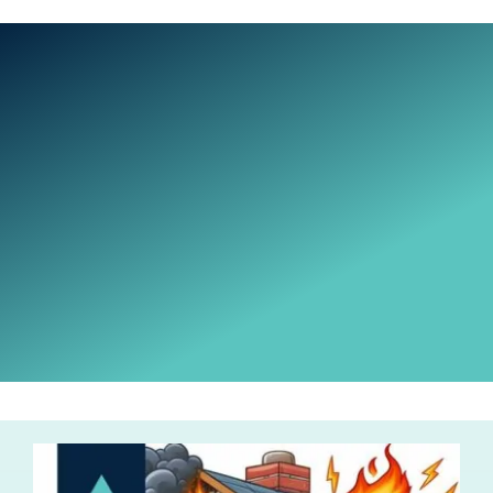
Ski
t
conten