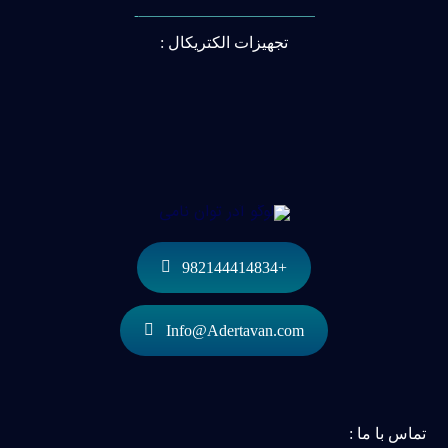
———————————-
تجهیزات الکتریکال :
+982144414834
Info@Adertavan.com
تماس با ما :