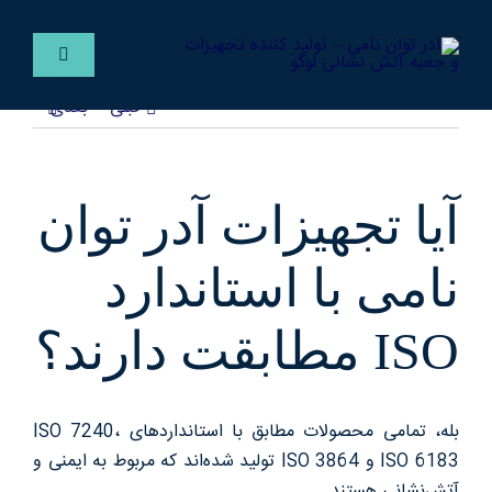
Ski
t
کنترلر
conten
صفحه‌بندی
قبلی
بعدی
فارسی
خانه
آیا تجهیزات آدر توان
خدمات
نامی با استاندارد
پروژه ها
ISO مطابقت دارند؟
مقالات
بله، تمامی محصولات مطابق با استانداردهای ISO 7240،
ISO 6183 و ISO 3864 تولید شده‌اند که مربوط به ایمنی و
گالری
آتش‌نشانی هستند.