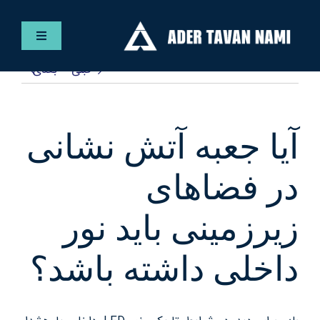
Ski
t
کنترلر
conten
صفحه‌بندی
قبلی
بعدی
فارسی
خانه
آیا جعبه آتش نشانی
خدمات
در فضاهای
پروژه ها
زیرزمینی باید نور
داخلی داشته باشد؟
مقالات
گالری