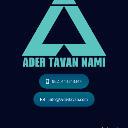
+982144414834
Info@Adertavan.com