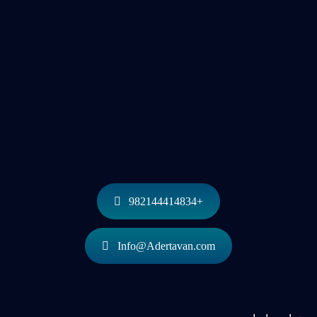
+982144414834
Info@Adertavan.com