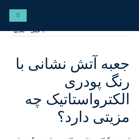
Ski
t
کنترلر
conten
صفحه‌بندی
قبلی
بعدی
فارسی
خانه
جعبه آتش نشانی با
خدمات
رنگ پودری
پروژه ها
الکترواستاتیک چه
مزیتی دارد؟
مقالات
گالری