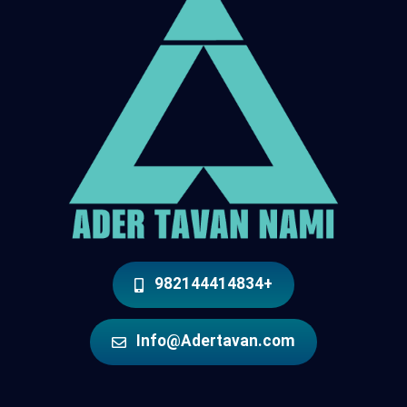
+982144414834
Info@Adertavan.com