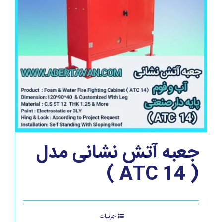
جعبه آتش نشانی مدل
( ATC 14 )
جزئیات