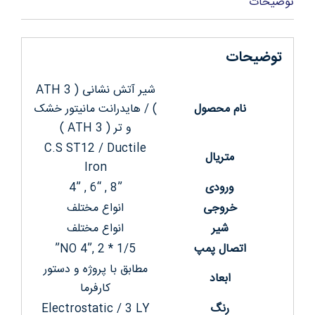
توضیحات
توضیحات
شیر آتش نشانی ( ATH 3
نام محصول
) / هایدرانت مانیتور خشک
و تر ( ATH 3 )
C.S ST12 / Ductile
متریال
Iron
ورودی
4” , 6“ , 8”
خروجی
انواع مختلف
شیر
انواع مختلف
اتصال پمپ
NO 4”, 2 * 1/5”
مطابق با پروژه و دستور
ابعاد
کارفرما
رنگ
Electrostatic / 3 LY