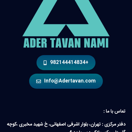
+982144414834
Info@Adertavan.com
تماس با ما :
دفتر مرکزی : تهران، بلوار اشرفی اصفهانی، خ شهید مخبری ،کوچه